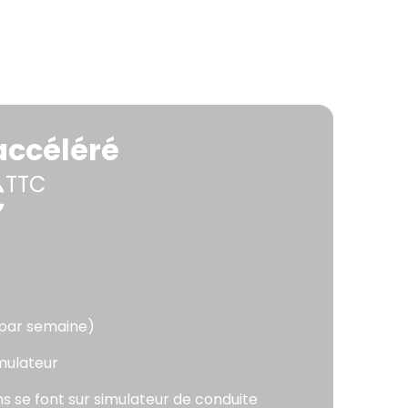
 accéléré
€
TTC
 par semaine)
imulateur
s se font sur simulateur de conduite