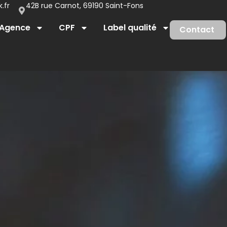
.fr
42B rue Carnot, 69190 Saint-Fons
Agence
CPF
Label qualité
Contact