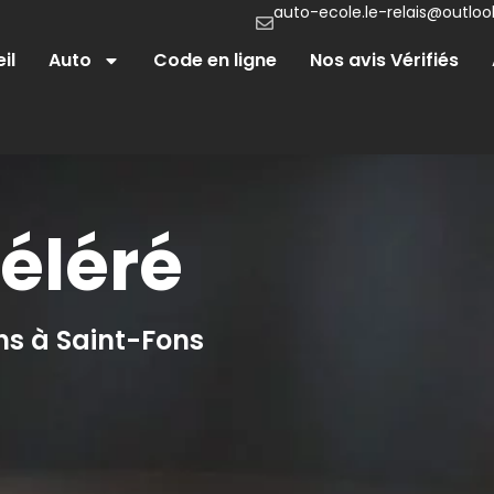
auto-ecole.le-relais@outlook
il
Auto
Code en ligne
Nos avis Vérifiés
éléré
ns à Saint-Fons